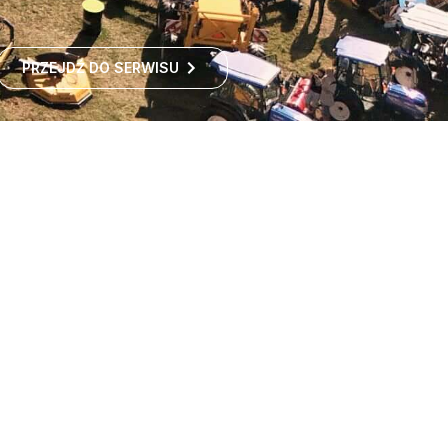
PRZEJDŹ DO SERWISU
Największe targi rolnicze
w Polsce
Największe targi rolnicze w Polsce przyciągają co roku
tysiące odwiedzających z kraju i zagranicy. To idealne
miejsce dla wszystkich zainteresowanych
ROZWIŃ