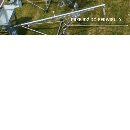
PRZEJDŹ DO SERWISU
Targi maszyn rolniczych -
wystawa rolnicza
Czy zastanawialiście się kiedyś, jak rozwija się polskie
rolnictwo i jakie nowości technologiczne
wprowadzane są w gospodarstwach?
ROZWIŃ