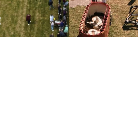
Wystawa sprzętu
rolniczego
Podczas AGRO SHOW odbędzie się wystawa sprzętu
rolniczego, która pozwala na zapoznanie się z
najnowszymi rozwiązaniami technologicznymi.
ROZWIŃ