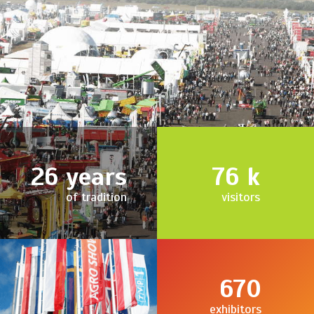
26
years
76
k
of tradition
visitors
670
exhibitors