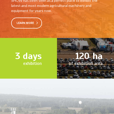
SHOW has been seen as a perfect place to exhibit the
latest and most modern agricultural machinery and
equipment for years now.
LEARN MORE
3
days
120
ha
exhibition
of exhibition area