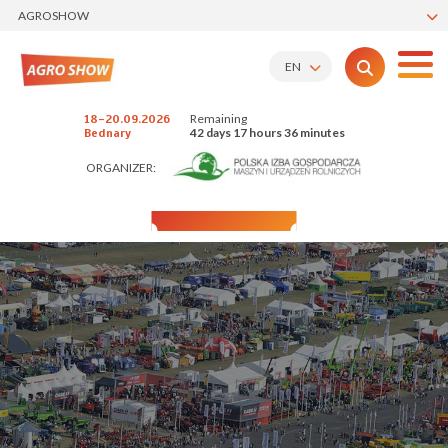
AGROSHOW
EN
Remaining
18-20.09.2026
42 days 17 hours 36 minutes
Bednary
ORGANIZER: