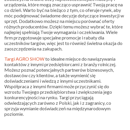
urządzenia, które mogą znacząco usprawnić Twoją pracę na
co dzień. Warto być na bieżąco z tym, co oferuje rynek, aby
móc podejmować świadome decyzje dotyczące inwestycji w
sprzęt. Dodatkowo możesz na miejscu porównać oferty
różnych producentów. Dzięki temu możesz wybrać te, które
najlepiej spełniają Twoje wymagania i oczekiwania. Wiele
firm przygotowuje specjalne promocje i rabaty dla
uczestników targów, więc jest to również świetna okazja do
zaoszczędzenia na zakupach.
Targi AGRO SHOW
to idealne miejsce do nawiązywania
kontaktów z innymi przedsiębiorcami z branży rolniczej.
Możesz poznać potencjalnych partnerów biznesowych,
dostawców czy klientów, a także wymienić się
doświadczeniami i wiedzą z innymi uczestnikami.
Współpraca z innymi firmami może przyczynić się do
wzrostu Twojego przedsiębiorstwa i zwiększenia jego
konkurencyjności na rynku. Targi przyciągają
odwiedzających zarówno z Polski, jak i z zagranicy, co
sprzyja wymianie doświadczeń na międzynarodowym
poziomie.