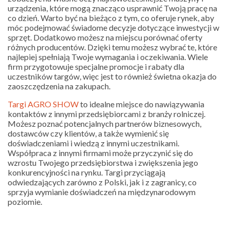
urządzenia, które mogą znacząco usprawnić Twoją pracę na
co dzień. Warto być na bieżąco z tym, co oferuje rynek, aby
móc podejmować świadome decyzje dotyczące inwestycji w
sprzęt. Dodatkowo możesz na miejscu porównać oferty
różnych producentów. Dzięki temu możesz wybrać te, które
najlepiej spełniają Twoje wymagania i oczekiwania. Wiele
firm przygotowuje specjalne promocje i rabaty dla
uczestników targów, więc jest to również świetna okazja do
zaoszczędzenia na zakupach.
Targi AGRO SHOW
to idealne miejsce do nawiązywania
kontaktów z innymi przedsiębiorcami z branży rolniczej.
Możesz poznać potencjalnych partnerów biznesowych,
dostawców czy klientów, a także wymienić się
doświadczeniami i wiedzą z innymi uczestnikami.
Współpraca z innymi firmami może przyczynić się do
wzrostu Twojego przedsiębiorstwa i zwiększenia jego
konkurencyjności na rynku. Targi przyciągają
odwiedzających zarówno z Polski, jak i z zagranicy, co
sprzyja wymianie doświadczeń na międzynarodowym
poziomie.