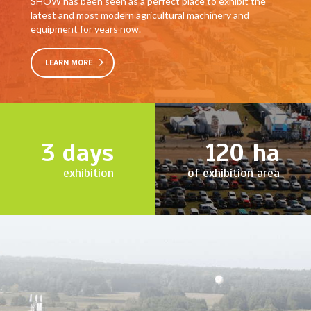
SHOW has been seen as a perfect place to exhibit the
latest and most modern agricultural machinery and
equipment for years now.
LEARN MORE
3
days
120
ha
exhibition
of exhibition area