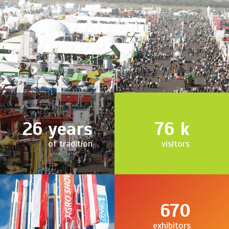
26
years
76
k
of tradition
visitors
670
exhibitors