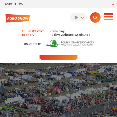
AGROSHOW
EN
Remaining
18-20.09.2026
42 days 20 hours 12 minutes
Bednary
ORGANIZER: