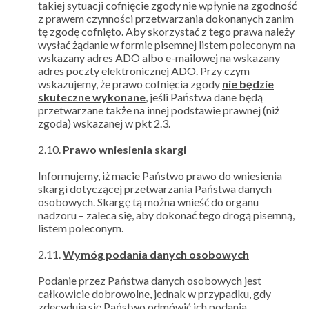
takiej sytuacji cofnięcie zgody nie wpłynie na zgodność
z prawem czynności przetwarzania dokonanych zanim
tę zgodę cofnięto. Aby skorzystać z tego prawa należy
wysłać żądanie w formie pisemnej listem poleconym na
wskazany adres ADO albo e-mailowej na wskazany
adres poczty elektronicznej ADO. Przy czym
wskazujemy, że prawo cofnięcia zgody
nie będzie
skuteczne wykonane
, jeśli Państwa dane będą
przetwarzane także na innej podstawie prawnej (niż
zgoda) wskazanej w pkt 2.3.
2.10.
Prawo wniesienia skargi
Informujemy, iż macie Państwo prawo do wniesienia
skargi dotyczącej przetwarzania Państwa danych
osobowych. Skargę tą można wnieść do organu
nadzoru – zaleca się, aby dokonać tego drogą pisemną,
listem poleconym.
2.11.
Wymóg podania danych osobowych
Podanie przez Państwa danych osobowych jest
całkowicie dobrowolne, jednak w przypadku, gdy
zdecydują się Państwo odmówić ich podania