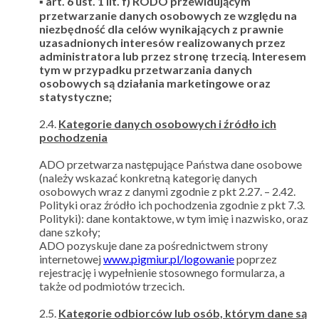
▪ art. 6 ust. 1 lit. f) RODO przewidującym
przetwarzanie danych osobowych ze względu na
niezbędność dla celów wynikających z prawnie
uzasadnionych interesów realizowanych przez
administratora lub przez stronę trzecią. Interesem
tym w przypadku przetwarzania danych
osobowych są działania marketingowe oraz
statystyczne;
2.4.
Kategorie danych osobowych i źródło ich
pochodzenia
ADO przetwarza następujące Państwa dane osobowe
(należy wskazać konkretną kategorię danych
osobowych wraz z danymi zgodnie z pkt 2.27. – 2.42.
Polityki oraz źródło ich pochodzenia zgodnie z pkt 7.3.
Polityki): dane kontaktowe, w tym imię i nazwisko, oraz
dane szkoły;
ADO pozyskuje dane za pośrednictwem strony
internetowej
www.pigmiur.pl/logowanie
poprzez
rejestrację i wypełnienie stosownego formularza, a
także od podmiotów trzecich.
2.5.
Kategorie odbiorców lub osób, którym dane są