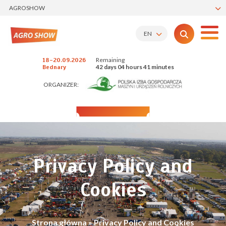
AGROSHOW
EN
Remaining
18-20.09.2026
42 days 04 hours 41 minutes
Bednary
ORGANIZER:
Privacy Policy and
Cookies
Strona główna
»
Privacy Policy and Cookies