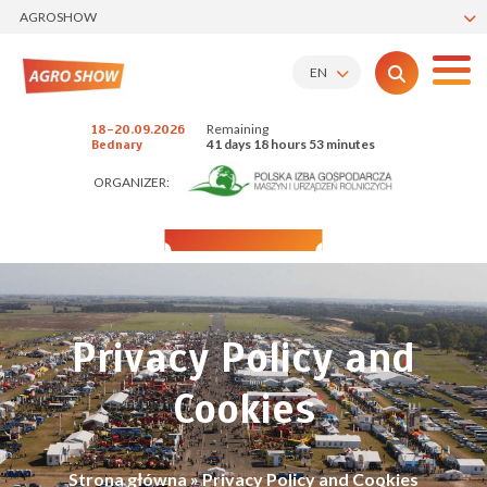
AGROSHOW
EN
Remaining
18-20.09.2026
41 days 18 hours 53 minutes
Bednary
ORGANIZER:
Privacy Policy and
Cookies
Strona główna
»
Privacy Policy and Cookies