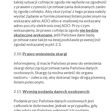
takiej sytuacji cofnięcie zgody nie wpłynie na zgodność
z prawem czynności przetwarzania dokonanych zanim
tę zgodę cofnięto. Aby skorzystać z tego prawa należy
wysłać żądanie w formie pisemnej listem poleconym na
wskazany adres ADO albo e-mailowej na wskazany
adres poczty elektronicznej ADO. Przy czym
wskazujemy, że prawo cofnięcia zgody
nie będzie
skuteczne wykonane
, jeśli Państwa dane będą
przetwarzane także na innej podstawie prawnej (niż
zgoda) wskazanej w pkt 2.3.
2.10.
Prawo wniesienia skargi
Informujemy, iż macie Państwo prawo do wniesienia
skargi dotyczącej przetwarzania Państwa danych
osobowych. Skargę tą można wnieść do organu
nadzoru – zaleca się, aby dokonać tego drogą pisemną,
listem poleconym.
2.11.
Wymóg podania danych osobowych
Podanie przez Państwa danych osobowych jest
całkowicie dobrowolne, jednak w przypadku, gdy
zdecydują się Państwo odmówić ich podania