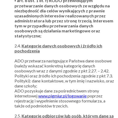
▪ art. 6 ust. 1 lit. f) RODO przewidującym
przetwarzanie danych osobowych ze względu na
niezbędność dla celów wynikających z prawnie
uzasadnionych interesów realizowanych przez
administratora lub przez stronę trzecią. Interesem
tym w przypadku przetwarzania danych
osobowych są działania marketingowe oraz
statystyczne;
2.4.
Kategorie danych osobowych i źródło ich
pochodzenia
ADO przetwarza następujące Państwa dane osobowe
(należy wskazać konkretną kategorię danych
osobowych wraz z danymi zgodnie z pkt 2.27. – 2.42.
Polityki oraz źródło ich pochodzenia zgodnie z pkt 7.3.
Polityki): dane kontaktowe, w tym imię i nazwisko, oraz
dane szkoły;
ADO pozyskuje dane za pośrednictwem strony
internetowej
www.pigmiur.pl/logowanie
poprzez
rejestrację i wypełnienie stosownego formularza, a
także od podmiotów trzecich.
2.5.
Kategorie odbiorców lub osób, którym dane są