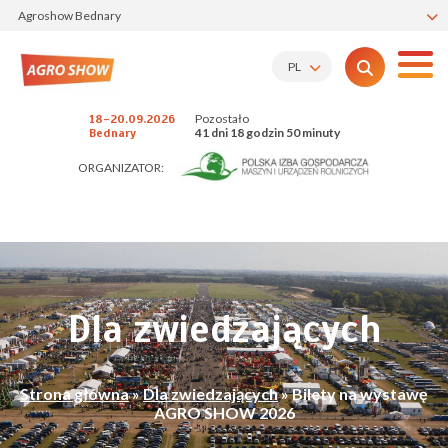
Agroshow Bednary
PL
Pozostało
18-20.09.2026
41 dni 18 godzin 50 minuty
Bednary
ORGANIZATOR:
Dla zwiedzających
Strona główna
»
Dla zwiedzających
»
Bilety na wystawę
AGRO SHOW 2026