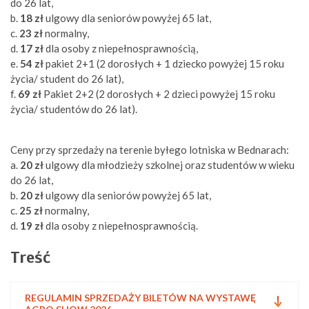
do 26 lat,
b.
18 zł
ulgowy dla seniorów powyżej 65 lat,
c.
23 zł
normalny,
d.
17 zł
dla osoby z niepełnosprawnością,
e.
54 zł
pakiet 2+1 (2 dorosłych + 1 dziecko powyżej 15 roku
życia/ student do 26 lat),
f.
69 zł
Pakiet 2+2 (2 dorosłych + 2 dzieci powyżej 15 roku
życia/ studentów do 26 lat).
Ceny przy sprzedaży na terenie byłego lotniska w Bednarach:
a.
20 zł
ulgowy dla młodzieży szkolnej oraz studentów w wieku
do 26 lat,
b.
20 zł
ulgowy dla seniorów powyżej 65 lat,
c.
25 zł
normalny,
d.
19 zł
dla osoby z niepełnosprawnością.
Treść
REGULAMIN SPRZEDAŻY BILETÓW NA WYSTAWĘ