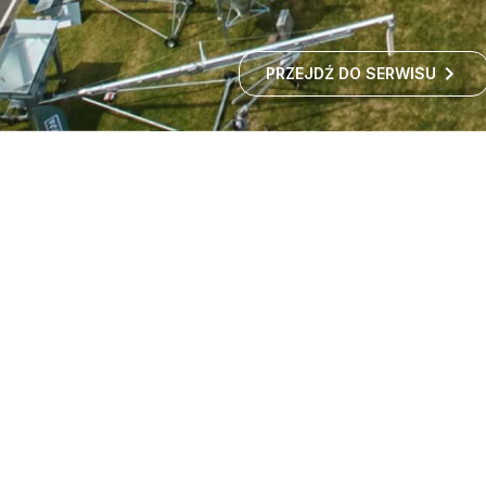
PRZEJDŹ DO SERWISU
Targi maszyn rolniczych -
wystawa rolnicza
Czy zastanawialiście się kiedyś, jak rozwija się polskie
rolnictwo i jakie nowości technologiczne
wprowadzane są w gospodarstwach?
ROZWIŃ