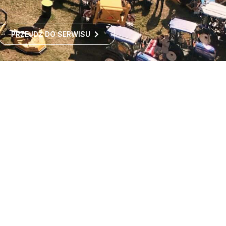
PRZEJDŹ DO SERWISU
Największe targi rolnicze
w Polsce
Największe targi rolnicze w Polsce przyciągają co roku
tysiące odwiedzających z kraju i zagranicy. To idealne
miejsce dla wszystkich zainteresowanych
ROZWIŃ