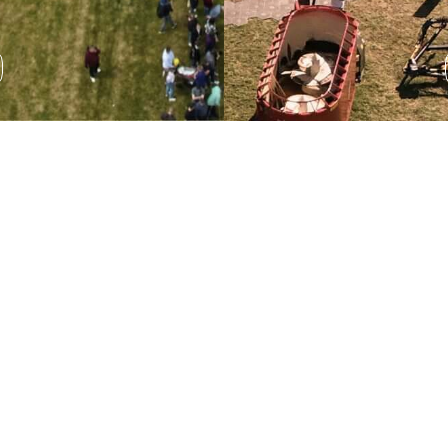
Wystawa sprzętu
rolniczego
Podczas AGRO SHOW odbędzie się wystawa sprzętu
rolniczego, która pozwala na zapoznanie się z
najnowszymi rozwiązaniami technologicznymi.
ROZWIŃ