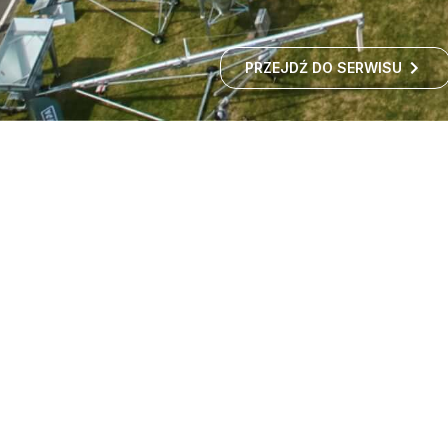
PRZEJDŹ DO SERWISU
Targi maszyn rolniczych -
wystawa rolnicza
Czy zastanawialiście się kiedyś, jak rozwija się polskie
rolnictwo i jakie nowości technologiczne
wprowadzane są w gospodarstwach?
ROZWIŃ