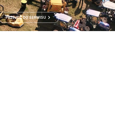
PRZEJDŹ DO SERWISU
Największe targi rolnicze
w Polsce
Największe targi rolnicze w Polsce przyciągają co roku
tysiące odwiedzających z kraju i zagranicy. To idealne
miejsce dla wszystkich zainteresowanych
ROZWIŃ