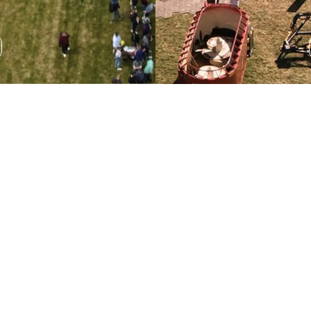
Wystawa sprzętu
rolniczego
Podczas AGRO SHOW odbędzie się wystawa sprzętu
rolniczego, która pozwala na zapoznanie się z
najnowszymi rozwiązaniami technologicznymi.
ROZWIŃ