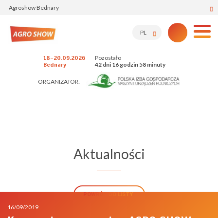
Agroshow Bednary
PL
Pozostało
18-20.09.2026
42 dni 16 godzin 58 minuty
Bednary
ORGANIZATOR:
Aktualności
POWRÓT DO LISTY
16/09/2019