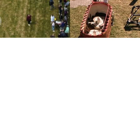
Wystawa sprzętu
rolniczego
Podczas AGRO SHOW odbędzie się wystawa sprzętu
rolniczego, która pozwala na zapoznanie się z
najnowszymi rozwiązaniami technologicznymi.
ROZWIŃ