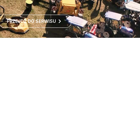
PRZEJDŹ DO SERWISU
Największe targi rolnicze
w Polsce
Największe targi rolnicze w Polsce przyciągają co roku
tysiące odwiedzających z kraju i zagranicy. To idealne
miejsce dla wszystkich zainteresowanych
ROZWIŃ