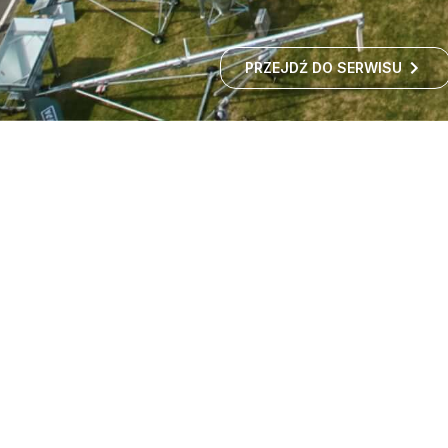
PRZEJDŹ DO SERWISU
Targi maszyn rolniczych -
wystawa rolnicza
Czy zastanawialiście się kiedyś, jak rozwija się polskie
rolnictwo i jakie nowości technologiczne
wprowadzane są w gospodarstwach?
ROZWIŃ