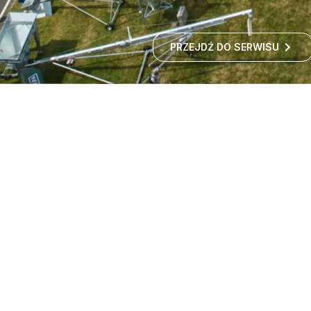
PRZEJDŹ DO SERWISU
Targi maszyn rolniczych -
wystawa rolnicza
Czy zastanawialiście się kiedyś, jak rozwija się polskie
rolnictwo i jakie nowości technologiczne
wprowadzane są w gospodarstwach?
ROZWIŃ