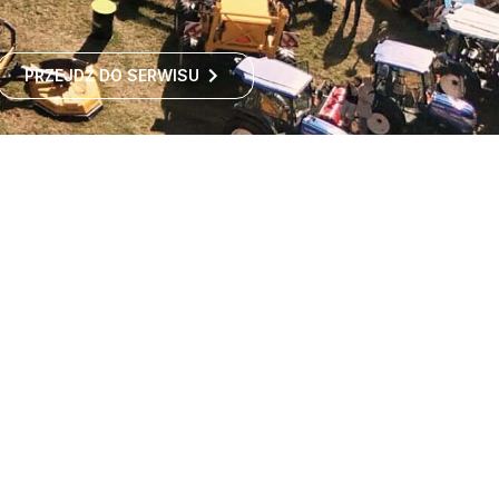
PRZEJDŹ DO SERWISU
Największe targi rolnicze
w Polsce
Największe targi rolnicze w Polsce przyciągają co roku
tysiące odwiedzających z kraju i zagranicy. To idealne
miejsce dla wszystkich zainteresowanych
ROZWIŃ