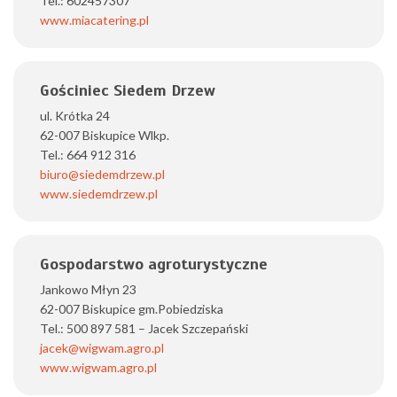
Tel.: 602457307
www.miacatering.pl
Gościniec Siedem Drzew
ul. Krótka 24
62-007 Biskupice Wlkp.
Tel.: 664 912 316
biuro@siedemdrzew.pl
www.siedemdrzew.pl
Gospodarstwo agroturystyczne
Jankowo Młyn 23
62-007 Biskupice gm.Pobiedziska
Tel.: 500 897 581 – Jacek Szczepański
jacek@wigwam.agro.pl
www.wigwam.agro.pl