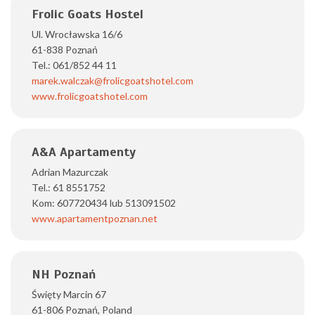
Frolic Goats Hostel
Ul. Wrocławska 16/6
61-838 Poznań
Tel.: 061/852 44 11
marek.walczak@frolicgoatshotel.com
www.frolicgoatshotel.com
A&A Apartamenty
Adrian Mazurczak
Tel.: 61 8551752
Kom: 607720434 lub 513091502
www.apartamentpoznan.net
NH Poznań
Święty Marcin 67
61-806 Poznań, Poland