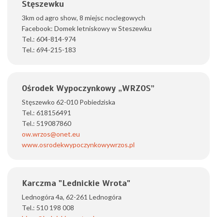
Stęszewku
3km od agro show, 8 miejsc noclegowych
Facebook: Domek letniskowy w Steszewku
Tel.: 604-814-974
Tel.: 694-215-183
Ośrodek Wypoczynkowy „WRZOS”
Stęszewko 62-010 Pobiedziska
Tel.: 618156491
Tel.: 519087860
ow.wrzos@onet.eu
www.osrodekwypoczynkowywrzos.pl
Karczma "Lednickie Wrota"
Lednogóra 4a, 62-261 Lednogóra
Tel.: 510 198 008