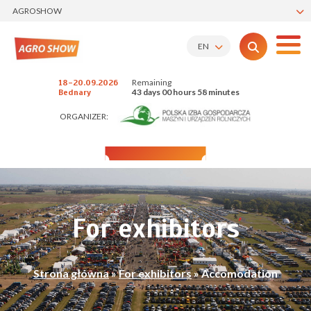
AGROSHOW
EN
Remaining
18-20.09.2026
43 days 00 hours 58 minutes
Bednary
ORGANIZER:
For exhibitors
Strona główna
»
For exhibitors
»
Accomodation