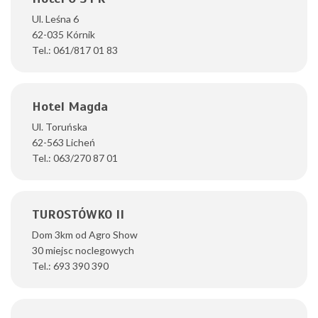
Ul. Leśna 6
62-035 Kórnik
Tel.: 061/817 01 83
Hotel Magda
Ul. Toruńska
62-563 Licheń
Tel.: 063/270 87 01
TUROSTÓWKO II
Dom 3km od Agro Show
30 miejsc noclegowych
Tel.: 693 390 390