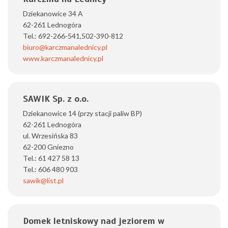
Dziekanowice 34 A
62-261 Lednogóra
Tel.: 692-266-541,502-390-812
biuro@karczmanalednicy.pl
www.karczmanalednicy.pl
SAWIK Sp. z o.o.
Dziekanowice 14 (przy stacji paliw BP)
62-261 Lednogóra
ul. Wrzesińska 83
62-200 Gniezno
Tel.: 61 427 58 13
Tel.: 606 480 903
sawik@list.pl
Domek letniskowy nad jeziorem w