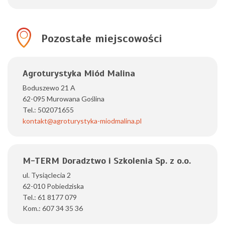
Pozostałe miejscowości
Agroturystyka Miód Malina
Boduszewo 21 A
62-095 Murowana Goślina
Tel.: 502071655
kontakt@agroturystyka-miodmalina.pl
M-TERM Doradztwo i Szkolenia Sp. z o.o.
ul. Tysiąclecia 2
62-010 Pobiedziska
Tel.: 61 8177 079
Kom.: 607 34 35 36