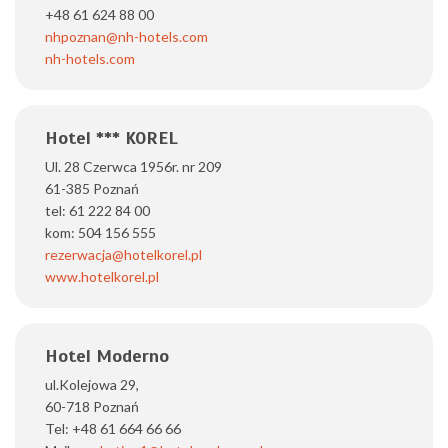
+48 61 624 88 00
nhpoznan@nh-hotels.com
nh-hotels.com
Hotel *** KOREL
Ul. 28 Czerwca 1956r. nr 209
61-385 Poznań
tel: 61 222 84 00
kom: 504 156 555
rezerwacja@hotelkorel.pl
www.hotelkorel.pl
Hotel Moderno
ul.Kolejowa 29,
60-718 Poznań
Tel: +48 61 664 66 66