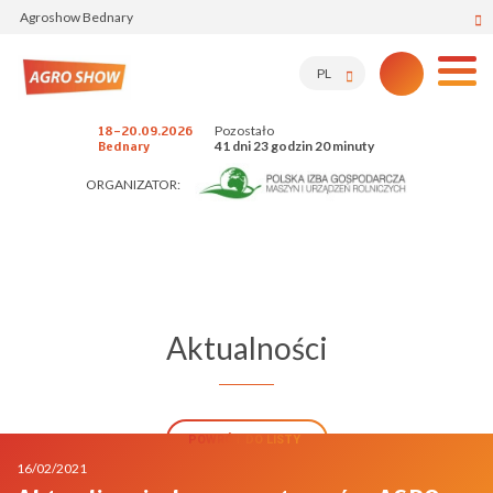
Agroshow Bednary
PL
Pozostało
18-20.09.2026
41 dni 23 godzin 20 minuty
Bednary
ORGANIZATOR:
Aktualności
POWRÓT DO LISTY
16/02/2021