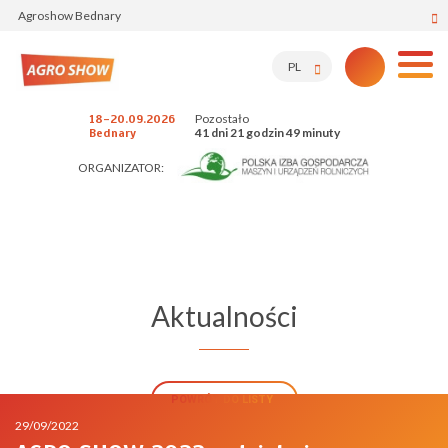
Agroshow Bednary
PL
Pozostało
18-20.09.2026
41 dni 21 godzin 49 minuty
Bednary
ORGANIZATOR:
Aktualności
POWRÓT DO LISTY
29/09/2022