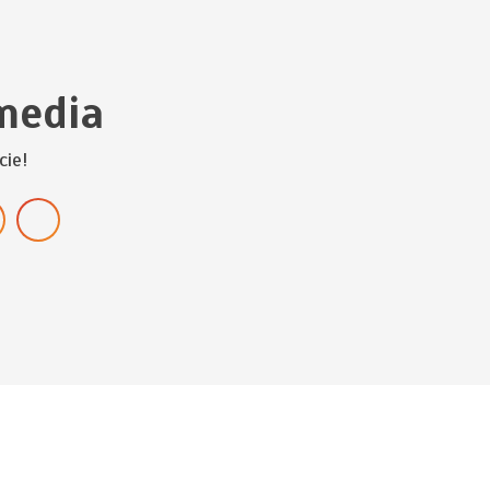
media
cie!