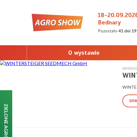
18-20.09.202
Bednary
Pozostało
41 dni 19
O wystawie
09/09/2
WIN
WINTE
DOW
ZIELONE AGRO SHOW