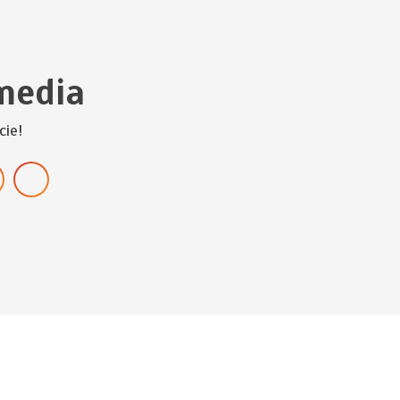
media
cie!