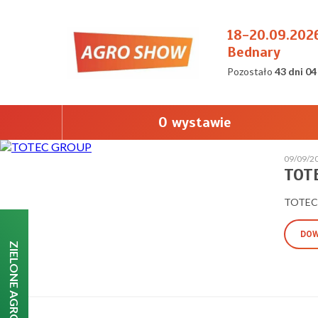
18-20.09.202
Bednary
Pozostało
43 dni 04
O wystawie
09/09/2
TOT
TOTEC
DOW
ZIELONE AGRO SHOW