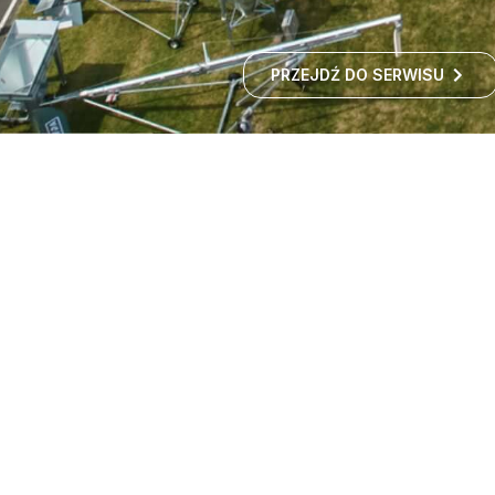
PRZEJDŹ DO SERWISU
Targi maszyn rolniczych -
wystawa rolnicza
Czy zastanawialiście się kiedyś, jak rozwija się polskie
rolnictwo i jakie nowości technologiczne
wprowadzane są w gospodarstwach?
ROZWIŃ