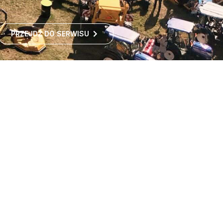
PRZEJDŹ DO SERWISU
Największe targi rolnicze
w Polsce
Największe targi rolnicze w Polsce przyciągają co roku
tysiące odwiedzających z kraju i zagranicy. To idealne
miejsce dla wszystkich zainteresowanych
ROZWIŃ