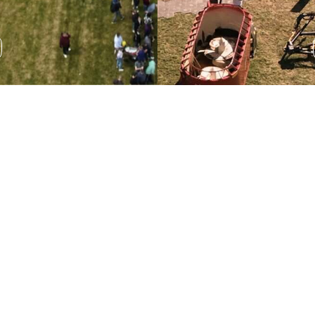
Wystawa sprzętu
rolniczego
Podczas AGRO SHOW odbędzie się wystawa sprzętu
rolniczego, która pozwala na zapoznanie się z
najnowszymi rozwiązaniami technologicznymi.
ROZWIŃ