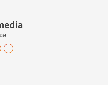
media
cie!