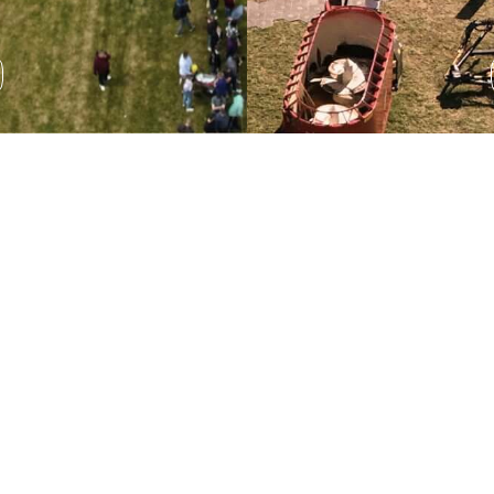
Wystawa sprzętu
rolniczego
Podczas AGRO SHOW odbędzie się wystawa sprzętu
rolniczego, która pozwala na zapoznanie się z
najnowszymi rozwiązaniami technologicznymi.
ROZWIŃ