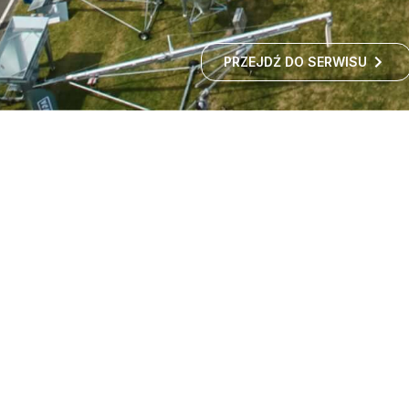
PRZEJDŹ DO SERWISU
Targi maszyn rolniczych -
wystawa rolnicza
Czy zastanawialiście się kiedyś, jak rozwija się polskie
rolnictwo i jakie nowości technologiczne
wprowadzane są w gospodarstwach?
ROZWIŃ