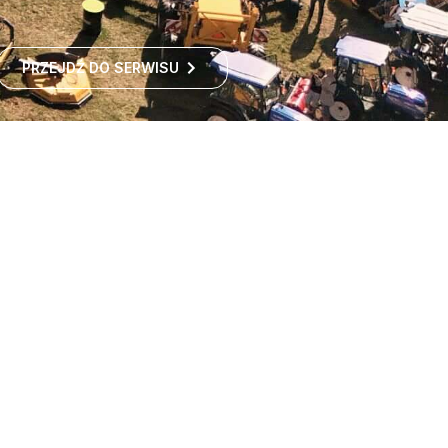
PRZEJDŹ DO SERWISU
Największe targi rolnicze
w Polsce
Największe targi rolnicze w Polsce przyciągają co roku
tysiące odwiedzających z kraju i zagranicy. To idealne
miejsce dla wszystkich zainteresowanych
ROZWIŃ