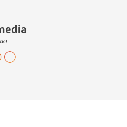
media
cie!