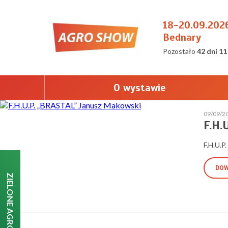
18-20.09.202
Bednary
Pozostało
42 dni 11
O wystawie
09/09/2
F.H.
F.H.U.P
DOW
ZIELONE AGRO SHOW