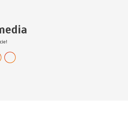
media
cie!