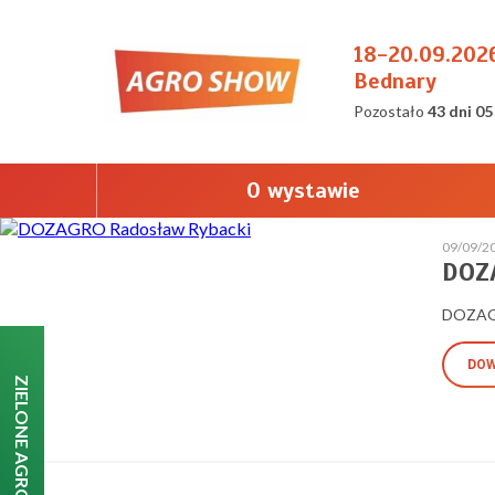
18-20.09.202
Bednary
Pozostało
43 dni 05
O wystawie
09/09/2
DOZ
DOZAGR
DOW
ZIELONE AGRO SHOW