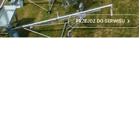
PRZEJDŹ DO SERWISU
Targi maszyn rolniczych -
wystawa rolnicza
Czy zastanawialiście się kiedyś, jak rozwija się polskie
rolnictwo i jakie nowości technologiczne
wprowadzane są w gospodarstwach?
ROZWIŃ