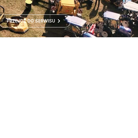
PRZEJDŹ DO SERWISU
Największe targi rolnicze
w Polsce
Największe targi rolnicze w Polsce przyciągają co roku
tysiące odwiedzających z kraju i zagranicy. To idealne
miejsce dla wszystkich zainteresowanych
ROZWIŃ