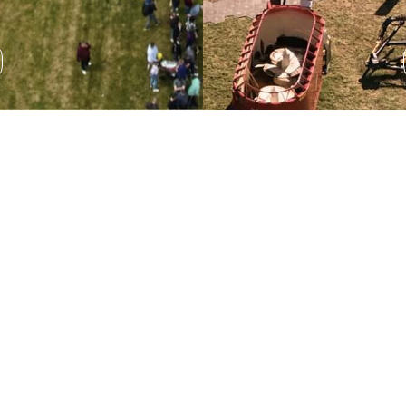
Wystawa sprzętu
rolniczego
Podczas AGRO SHOW odbędzie się wystawa sprzętu
rolniczego, która pozwala na zapoznanie się z
najnowszymi rozwiązaniami technologicznymi.
ROZWIŃ