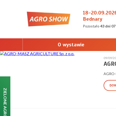
18-20.09.202
Bednary
Pozostało
43 dni 07
O wystawie
09/09/2
AGRO
AGRO-M
DOW
ZIELONE AGRO SHOW