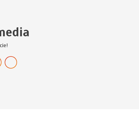
media
cie!