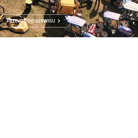
PRZEJDŹ DO SERWISU
Największe targi rolnicze
w Polsce
Największe targi rolnicze w Polsce przyciągają co roku
tysiące odwiedzających z kraju i zagranicy. To idealne
miejsce dla wszystkich zainteresowanych
ROZWIŃ