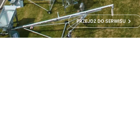
PRZEJDŹ DO SERWISU
Targi maszyn rolniczych -
wystawa rolnicza
Czy zastanawialiście się kiedyś, jak rozwija się polskie
rolnictwo i jakie nowości technologiczne
wprowadzane są w gospodarstwach?
ROZWIŃ