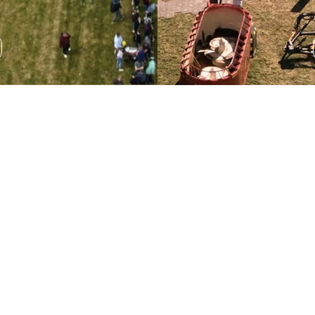
Wystawa sprzętu
rolniczego
Podczas AGRO SHOW odbędzie się wystawa sprzętu
rolniczego, która pozwala na zapoznanie się z
najnowszymi rozwiązaniami technologicznymi.
ROZWIŃ