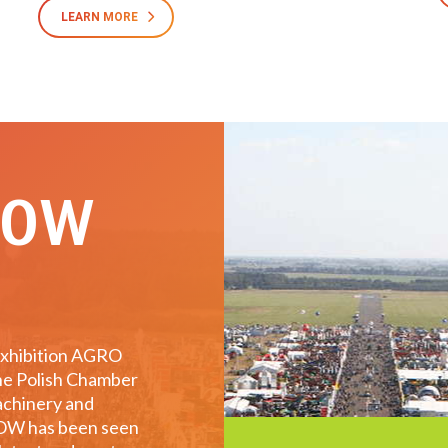
LEARN MORE
HOW
 Exhibition AGRO
he Polish Chamber
achinery and
HOW has been seen