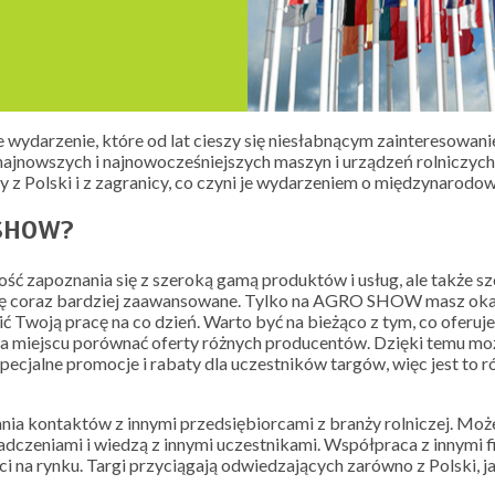
e wydarzenie, które od lat cieszy się niesłabnącym zainteresowani
najnowszych i najnowocześniejszych maszyn i urządzeń rolniczych
 z Polski i z zagranicy, co czyni je wydarzeniem o międzynarodo
 SHOW?
 zapoznania się z szeroką gamą produktów i usług, ale także sz
ają się coraz bardziej zaawansowane. Tylko na AGRO SHOW masz ok
ć Twoją pracę na co dzień. Warto być na bieżąco z tym, co ofer
 miejscu porównać oferty różnych producentów. Dzięki temu możes
ecjalne promocje i rabaty dla uczestników targów, więc jest to 
nia kontaktów z innymi przedsiębiorcami z branży rolniczej. Mo
adczeniami i wiedzą z innymi uczestnikami. Współpraca z innymi 
i na rynku. Targi przyciągają odwiedzających zarówno z Polski, ja