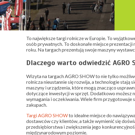
To największe targi rolnicze w Europie. To wyjątkow
osób prywatnych. To doskonałe miejsce prezentacji 
roku. Na targach prezentują swoje maszyny wystawcy
Dlaczego warto odwiedzić AGRO
Wizyta na targach AGRO SHOW to nie tylko możliwość
rolnicza nieustannie się rozwija, a technologie st
maszyny i urządzenia, które mogą znacząco usprawni
dotyczące inwestycji w sprzęt. Dodatkowo możesz na
wymagania i oczekiwania. Wiele firm przygotowuje sp
zakupach.
Targi AGRO SHOW
to idealne miejsce do nawiązywa
dostawców czy klientów, a także wymienić się doświ
przedsiębiorstwa i zwiększenia jego konkurencyjnośc
międzynarodowym poziomie.