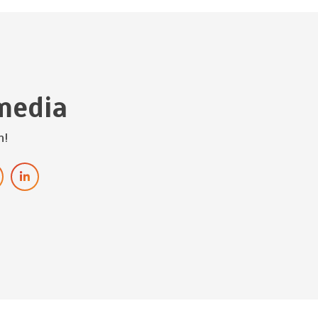
media
h!