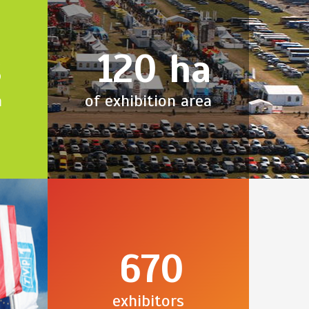
s
120
ha
n
of exhibition area
670
exhibitors