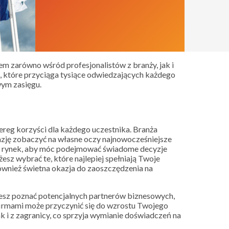
em zarówno wśród profesjonalistów z branży, jak i
, które przyciąga tysiące odwiedzających każdego
wym zasięgu.
ereg korzyści dla każdego uczestnika. Branża
azję zobaczyć na własne oczy najnowocześniejsze
uje rynek, aby móc podejmować świadome decyzje
z wybrać te, które najlepiej spełniają Twoje
również świetna okazja do zaoszczędzenia na
żesz poznać potencjalnych partnerów biznesowych,
firmami może przyczynić się do wzrostu Twojego
k i z zagranicy, co sprzyja wymianie doświadczeń na