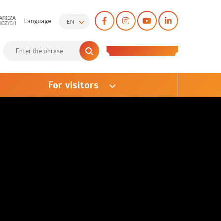
Language
EN
For visitors