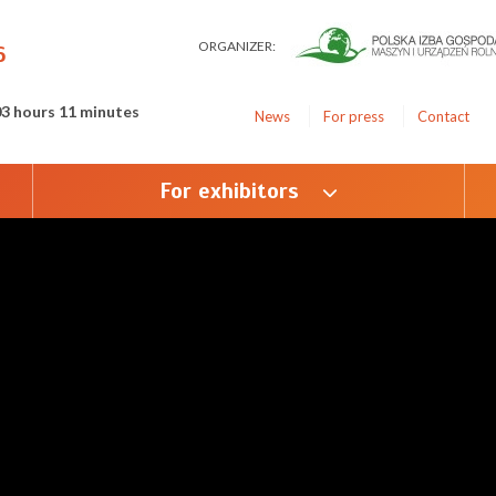
ORGANIZER:
6
03 hours 11 minutes
News
For press
Contact
For exhibitors