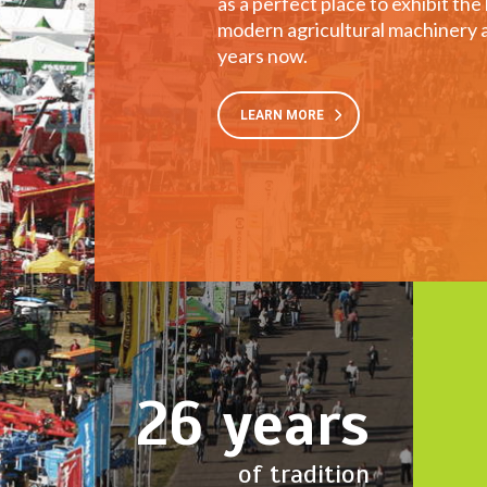
as a perfect place to exhibit the
modern agricultural machinery 
years now.
LEARN MORE
26
years
of tradition