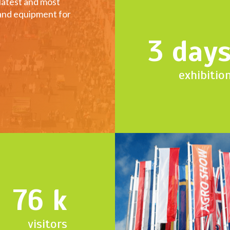
 latest and most
and equipment for
3
day
exhibitio
76
k
visitors