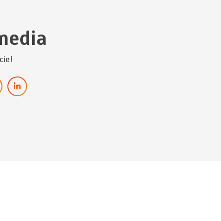
media
cie!