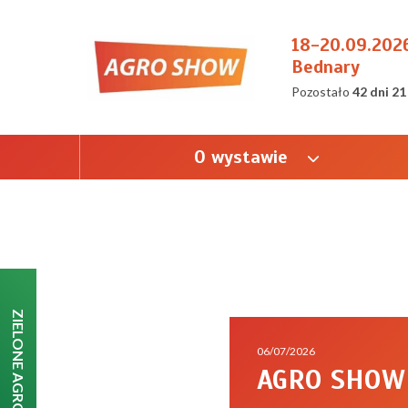
18-20.09.202
Bednary
Pozostało
42 dni 21
O wystawie
ZIELONE AGRO SHOW
06/07/2026
AGRO SHOW 