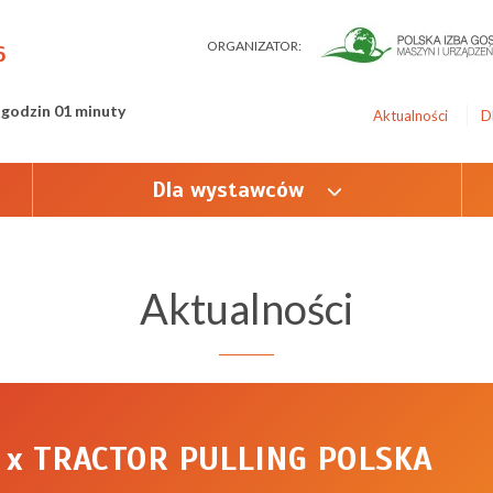
ORGANIZATOR:
6
 godzin 01 minuty
Aktualności
D
Dla wystawców
Aktualności
x TRACTOR PULLING POLSKA