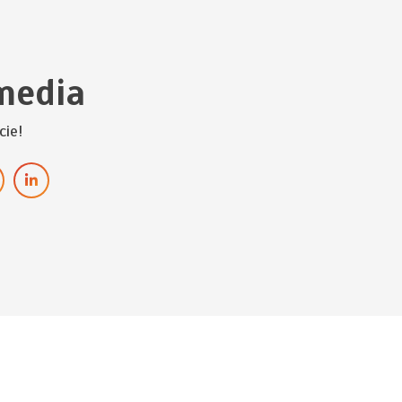
media
cie!