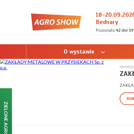
18-20.09.202
Bednary
Pozostało
42 dni 19
O wystawie
09/09/2
ZAK
ZAKŁAD
DOW
ZIELONE AGRO SHOW