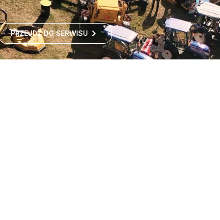
PRZEJDŹ DO SERWISU
Największe targi rolnicze
w Polsce
Największe targi rolnicze w Polsce przyciągają co roku
tysiące odwiedzających z kraju i zagranicy. To idealne
miejsce dla wszystkich zainteresowanych
ROZWIŃ