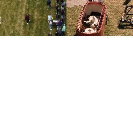
Wystawa sprzętu
rolniczego
Podczas AGRO SHOW odbędzie się wystawa sprzętu
rolniczego, która pozwala na zapoznanie się z
najnowszymi rozwiązaniami technologicznymi.
ROZWIŃ