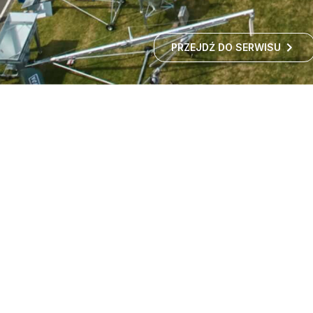
PRZEJDŹ DO SERWISU
Targi maszyn rolniczych -
wystawa rolnicza
Czy zastanawialiście się kiedyś, jak rozwija się polskie
rolnictwo i jakie nowości technologiczne
wprowadzane są w gospodarstwach?
ROZWIŃ