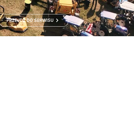
PRZEJDŹ DO SERWISU
Największe targi rolnicze
w Polsce
Największe targi rolnicze w Polsce przyciągają co roku
tysiące odwiedzających z kraju i zagranicy. To idealne
miejsce dla wszystkich zainteresowanych
ROZWIŃ