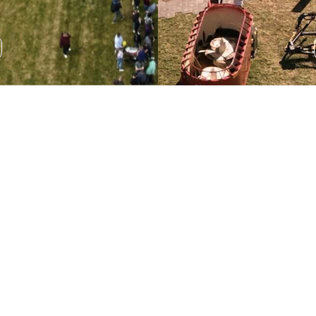
Wystawa sprzętu
rolniczego
Podczas AGRO SHOW odbędzie się wystawa sprzętu
rolniczego, która pozwala na zapoznanie się z
najnowszymi rozwiązaniami technologicznymi.
ROZWIŃ