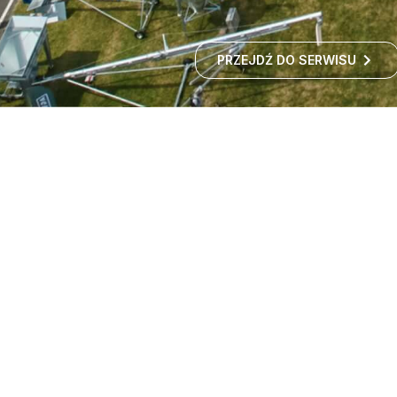
PRZEJDŹ DO SERWISU
Targi maszyn rolniczych -
wystawa rolnicza
Czy zastanawialiście się kiedyś, jak rozwija się polskie
rolnictwo i jakie nowości technologiczne
wprowadzane są w gospodarstwach?
ROZWIŃ