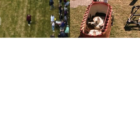
Wystawa sprzętu
rolniczego
Podczas AGRO SHOW odbędzie się wystawa sprzętu
rolniczego, która pozwala na zapoznanie się z
najnowszymi rozwiązaniami technologicznymi.
ROZWIŃ