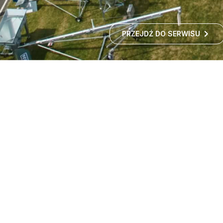
PRZEJDŹ DO SERWISU
Targi maszyn rolniczych -
wystawa rolnicza
Czy zastanawialiście się kiedyś, jak rozwija się polskie
rolnictwo i jakie nowości technologiczne
wprowadzane są w gospodarstwach?
ROZWIŃ