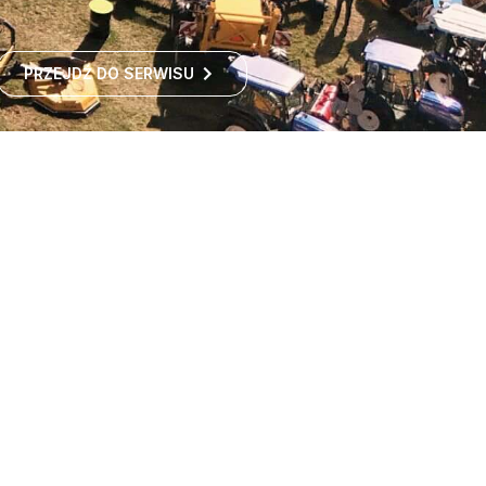
PRZEJDŹ DO SERWISU
Największe targi rolnicze
w Polsce
Największe targi rolnicze w Polsce przyciągają co roku
tysiące odwiedzających z kraju i zagranicy. To idealne
miejsce dla wszystkich zainteresowanych
ROZWIŃ