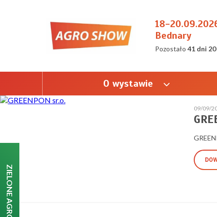
18-20.09.202
Bednary
Pozostało
41 dni 20
O wystawie
09/09/2
GREE
GREENP
DOW
ZIELONE AGRO SHOW