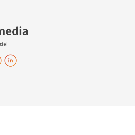
media
cie!