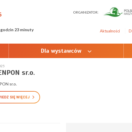
ORGANIZATOR:
6
 godzin 23 minuty
Aktualności
D
Dla wystawców
025
NPON sr.o.
ON sr.o.
IEDZ SIĘ WIĘCEJ