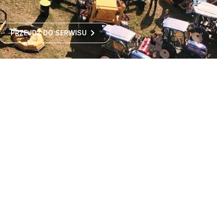
PRZEJDŹ DO SERWISU
Największe targi rolnicze
w Polsce
Największe targi rolnicze w Polsce przyciągają co roku
tysiące odwiedzających z kraju i zagranicy. To idealne
miejsce dla wszystkich zainteresowanych
ROZWIŃ