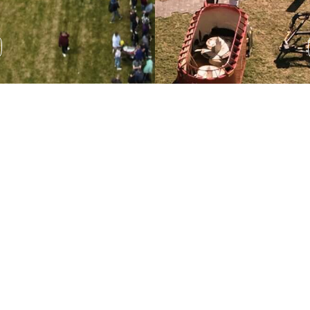
Wystawa sprzętu
rolniczego
Podczas AGRO SHOW odbędzie się wystawa sprzętu
rolniczego, która pozwala na zapoznanie się z
najnowszymi rozwiązaniami technologicznymi.
ROZWIŃ