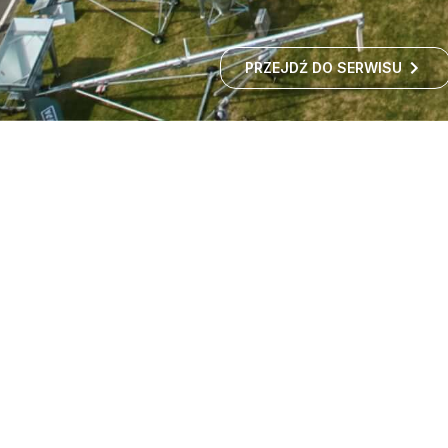
PRZEJDŹ DO SERWISU
Targi maszyn rolniczych -
wystawa rolnicza
Czy zastanawialiście się kiedyś, jak rozwija się polskie
rolnictwo i jakie nowości technologiczne
wprowadzane są w gospodarstwach?
ROZWIŃ