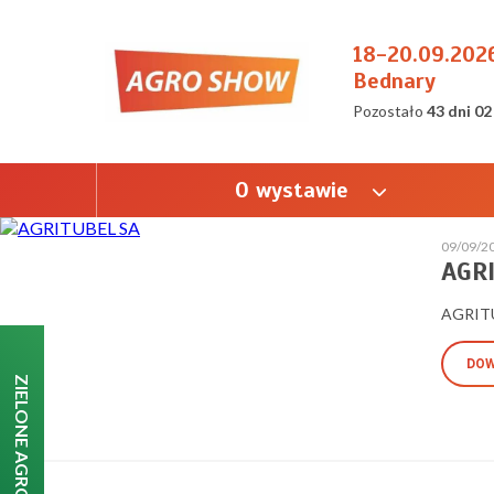
18-20.09.202
Bednary
Pozostało
43 dni 02
O wystawie
09/09/2
AGR
AGRIT
DOW
ZIELONE AGRO SHOW