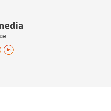
media
cie!