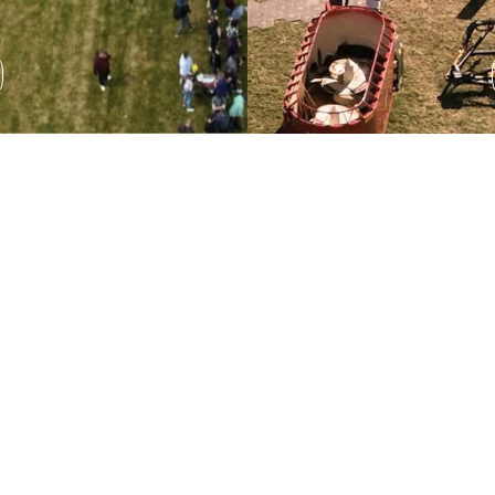
Wystawa sprzętu
rolniczego
Podczas AGRO SHOW odbędzie się wystawa sprzętu
rolniczego, która pozwala na zapoznanie się z
najnowszymi rozwiązaniami technologicznymi.
ROZWIŃ