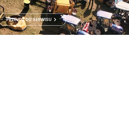
PRZEJDŹ DO SERWISU
Największe targi rolnicze
w Polsce
Największe targi rolnicze w Polsce przyciągają co roku
tysiące odwiedzających z kraju i zagranicy. To idealne
miejsce dla wszystkich zainteresowanych
ROZWIŃ