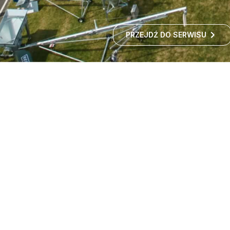
PRZEJDŹ DO SERWISU
Targi maszyn rolniczych -
wystawa rolnicza
Czy zastanawialiście się kiedyś, jak rozwija się polskie
rolnictwo i jakie nowości technologiczne
wprowadzane są w gospodarstwach?
ROZWIŃ