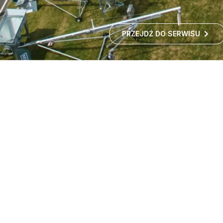
PRZEJDŹ DO SERWISU
Targi maszyn rolniczych -
wystawa rolnicza
Czy zastanawialiście się kiedyś, jak rozwija się polskie
rolnictwo i jakie nowości technologiczne
wprowadzane są w gospodarstwach?
ROZWIŃ