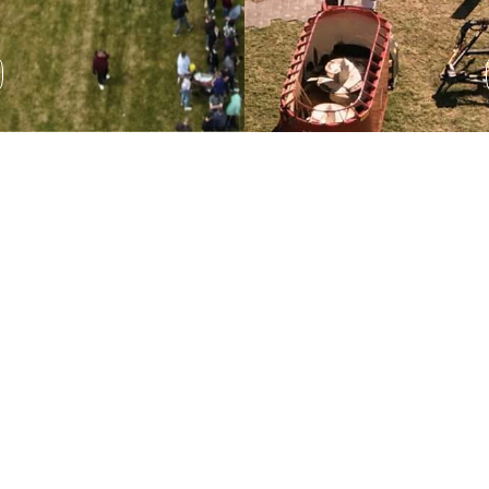
Wystawa sprzętu
rolniczego
Podczas AGRO SHOW odbędzie się wystawa sprzętu
rolniczego, która pozwala na zapoznanie się z
najnowszymi rozwiązaniami technologicznymi.
ROZWIŃ