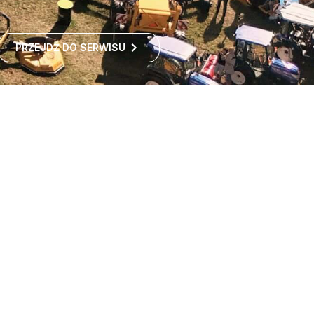
PRZEJDŹ DO SERWISU
Największe targi rolnicze
w Polsce
Największe targi rolnicze w Polsce przyciągają co roku
tysiące odwiedzających z kraju i zagranicy. To idealne
miejsce dla wszystkich zainteresowanych
ROZWIŃ