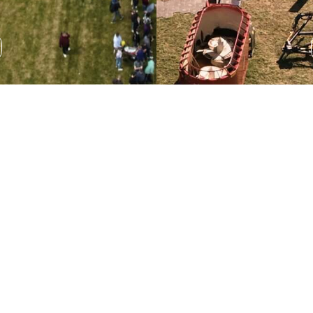
Wystawa sprzętu
rolniczego
Podczas AGRO SHOW odbędzie się wystawa sprzętu
rolniczego, która pozwala na zapoznanie się z
najnowszymi rozwiązaniami technologicznymi.
ROZWIŃ