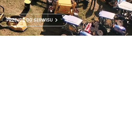
PRZEJDŹ DO SERWISU
Największe targi rolnicze
w Polsce
Największe targi rolnicze w Polsce przyciągają co roku
tysiące odwiedzających z kraju i zagranicy. To idealne
miejsce dla wszystkich zainteresowanych
ROZWIŃ