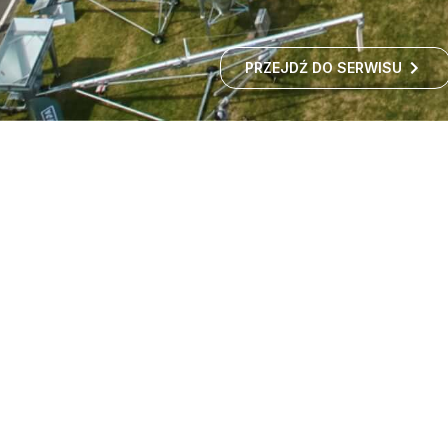
PRZEJDŹ DO SERWISU
Targi maszyn rolniczych -
wystawa rolnicza
Czy zastanawialiście się kiedyś, jak rozwija się polskie
rolnictwo i jakie nowości technologiczne
wprowadzane są w gospodarstwach?
ROZWIŃ