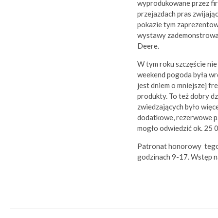
wyprodukowane przez fi
przejazdach pras zwijaj
pokazie tym zaprezentow
wystawy zademonstrowan
Deere.
W tym roku szczęście ni
weekend pogoda była wrę
jest dniem o mniejszej f
produkty. To też dobry d
zwiedzających było więce
dodatkowe, rezerwowe pa
mogło odwiedzić ok. 25 
Patronat honorowy tegor
godzinach 9-17. Wstęp n