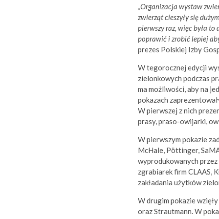
„Organizacja wystaw zwier
zwierząt cieszyły się duży
pierwszy raz, więc była to
poprawić i zrobić lepiej 
prezes Polskiej Izby Gos
W tegorocznej edycji wy
zielonkowych podczas pra
ma możliwości, aby na je
pokazach zaprezentowały 
W pierwszej z nich prezen
prasy, praso-owijarki, owi
W pierwszym pokazie zad
McHale, Pöttinger, SaMAS
wyprodukowanych przez f
zgrabiarek firm CLAAS, K
zakładania użytków zie
W drugim pokazie wzięły
oraz Strautmann. W poka