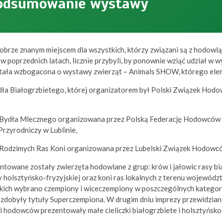
podsumowanie wystawy
dobrze znanym miejscem dla wszystkich, którzy związani są z hodowlą
 w poprzednich latach, licznie przybyli, by ponownie wziąć udział w 
stała wzbogacona o wystawy zwierząt – Animals SHOW, którego ele
ła Białogrzbietego, której organizatorem był Polski Związek Hod
 Bydła Mlecznego organizowana przez Polską Federację Hodowców
rzyrodniczy w Lublinie,
 Rodzimych Ras Koni organizowana przez Lubelski Związek Hodowc
towane zostały zwierzęta hodowlane z grup: krów i jałowic rasy bia
sy holsztyńsko-fryzyjskiej oraz koni ras lokalnych z terenu wojewód
kich wybrano czempiony i wiceczempiony w poszczególnych kategoria
a zdobyły tytuły Superczempiona. W drugim dniu imprezy przewidzi
 hodowców prezentowały małe cieliczki białogrzbiete i holsztyńsko-