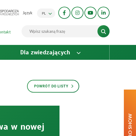
Język
PL
ontakt
Dla zwiedzających
POWRÓT DO LISTY
AGRO SHOW
wa w nowej