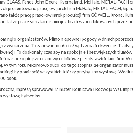
rmy CLAAS, Fendt, John Deere, Kverneland, McHale, METAL-FACH o
ących prezentowano pracę owijarek firm McHale, METAL-FACH, Sipma
ano także pracę praso-owijarek produkcji firm GӦWEIL, Krone, Kuh
o także pracę sieczkarni samojezdnych wyprodukowanych przez fi
e ominęło organizatorów. Mimo niepewnej pogody w dniach poprzed
cz wymarzona. To zapewne miało też wpływ na frekwencję. Tradycyj
rekwencji. To doskonały czas aby na spokojnie i bez większych tłumó
zień na spokojniejsze rozmowy rolników z przedstawicielami firm. W n
j. W tym roku rekordowo dużo, do tego stopnia, że organizator mus
rkingi by pomieścić wszystkich, którzy przybyli na wystawę. Wedł
000 osób.
oczną imprezą sprawował Minister Rolnictwa i Rozwoju Wsi. Impre
a wystawę był wolny.