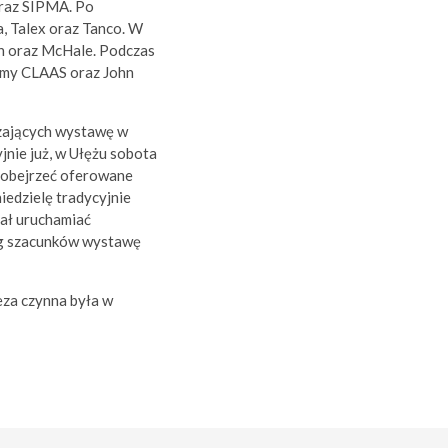
raz SIPMA. Po
, Talex oraz Tanco. W
n oraz McHale. Podczas
rmy CLAAS oraz John
zających wystawę w
nie już, w Ułężu sobota
w obejrzeć oferowane
iedzielę tradycyjnie
iał uruchamiać
ug szacunków wystawę
za czynna była w