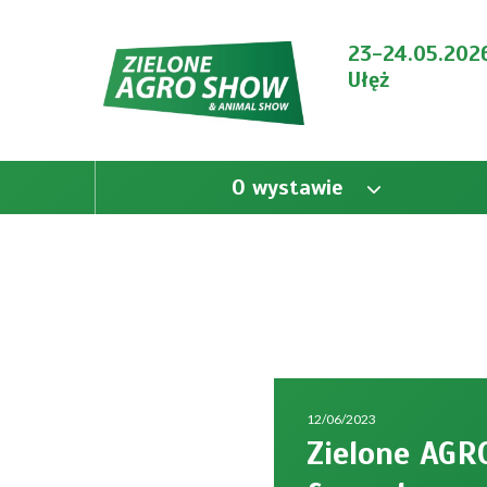
23-24.05.202
Ułęż
O wystawie
12/06/2023
Zielone AG