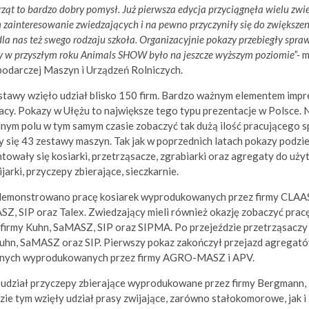
ząt to bardzo dobry pomysł. Już pierwsza edycja przyciągnęła wielu zwi
m zainteresowanie zwiedzających i na pewno przyczyniły się do zwiększen
 dla nas też swego rodzaju szkoła. Organizacyjnie pokazy przebiegły spra
aby w przyszłym roku Animals SHOW było na jeszcze wyższym poziomie”-
m
podarczej Maszyn i Urządzeń Rolniczych.
stawy wzięło udział blisko 150 firm. Bardzo ważnym elementem imp
cy. Pokazy w Ułężu to największe tego typu prezentacje w Polsce. Ni
dnym polu w tym samym czasie zobaczyć tak dużą ilość pracującego 
się 43 zestawy maszyn. Tak jak w poprzednich latach pokazy podziel
towały się kosiarki, przetrząsacze, zgrabiarki oraz agregaty do użyt
jarki, przyczepy zbierające, sieczkarnie.
emonstrowano pracę kosiarek wyprodukowanych przez firmy CLAAS,
Z, SIP oraz Talex. Zwiedzający mieli również okazję zobaczyć prac
irmy Kuhn, SaMASZ, SIP oraz SIPMA. Po przejeździe przetrząsacz
uhn, SaMASZ oraz SIP. Pierwszy pokaz zakończył przejazd agregató
lonych wyprodukowanych przez firmy AGRO-MASZ i APV.
 udział przyczepy zbierające wyprodukowane przez firmy Bergmann,
zie tym wzięły udział prasy zwijające, zarówno stałokomorowe, jak