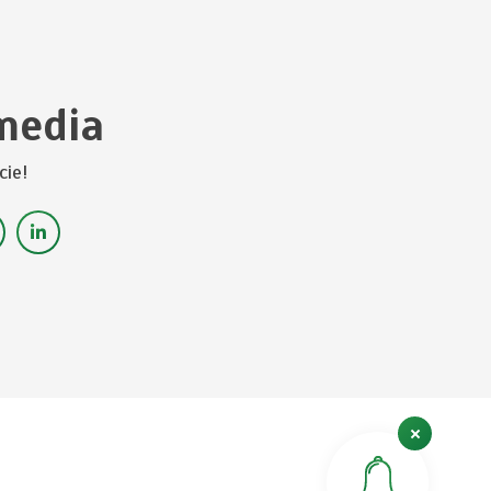
media
cie!