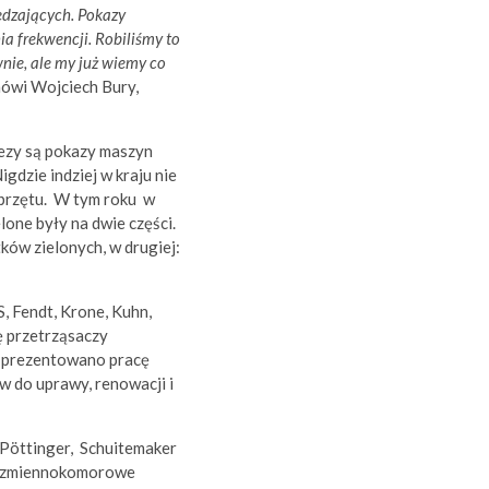
edzających. Pokazy
ia frekwencji. Robiliśmy to
wnie, ale my już wiemy co
ówi Wojciech Bury,
rezy są pokazy maszyn
gdzie indziej w kraju nie
sprzętu. W tym roku w
one były na dwie części.
ków zielonych, w drugiej:
 Fendt, Krone, Kuhn,
ę przetrząsaczy
y prezentowano pracę
w do uprawy, renowacji i
 Pöttinger, Schuitemaker
 i zmiennokomorowe