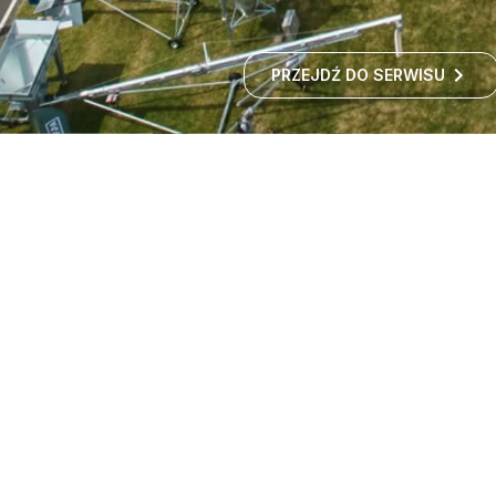
PRZEJDŹ DO SERWISU
Targi maszyn rolniczych -
wystawa rolnicza
Czy zastanawialiście się kiedyś, jak rozwija się polskie
rolnictwo i jakie nowości technologiczne
wprowadzane są w gospodarstwach?
ROZWIŃ