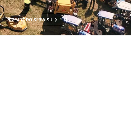
PRZEJDŹ DO SERWISU
Największe targi rolnicze
w Polsce
Największe targi rolnicze w Polsce przyciągają co roku
tysiące odwiedzających z kraju i zagranicy. To idealne
miejsce dla wszystkich zainteresowanych
ROZWIŃ