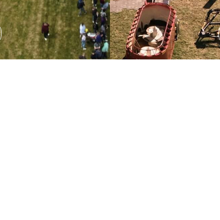
Wystawa sprzętu
rolniczego
Podczas AGRO SHOW odbędzie się wystawa sprzętu
rolniczego, która pozwala na zapoznanie się z
najnowszymi rozwiązaniami technologicznymi.
ROZWIŃ