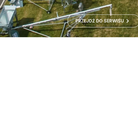
PRZEJDŹ DO SERWISU
Targi maszyn rolniczych -
wystawa rolnicza
Czy zastanawialiście się kiedyś, jak rozwija się polskie
rolnictwo i jakie nowości technologiczne
wprowadzane są w gospodarstwach?
ROZWIŃ