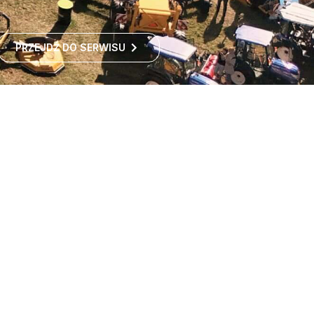
PRZEJDŹ DO SERWISU
Największe targi rolnicze
w Polsce
Największe targi rolnicze w Polsce przyciągają co roku
tysiące odwiedzających z kraju i zagranicy. To idealne
miejsce dla wszystkich zainteresowanych
ROZWIŃ