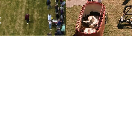
Wystawa sprzętu
rolniczego
Podczas AGRO SHOW odbędzie się wystawa sprzętu
rolniczego, która pozwala na zapoznanie się z
najnowszymi rozwiązaniami technologicznymi.
ROZWIŃ