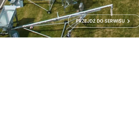
PRZEJDŹ DO SERWISU
Targi maszyn rolniczych -
wystawa rolnicza
Czy zastanawialiście się kiedyś, jak rozwija się polskie
rolnictwo i jakie nowości technologiczne
wprowadzane są w gospodarstwach?
ROZWIŃ