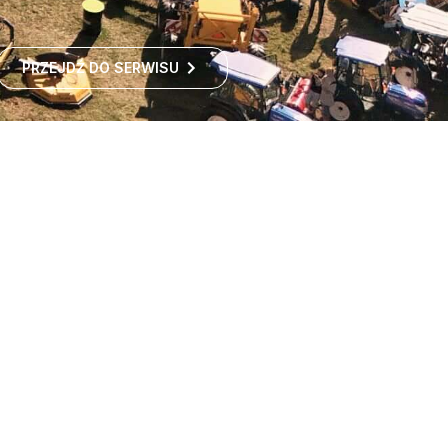
PRZEJDŹ DO SERWISU
Największe targi rolnicze
w Polsce
Największe targi rolnicze w Polsce przyciągają co roku
tysiące odwiedzających z kraju i zagranicy. To idealne
miejsce dla wszystkich zainteresowanych
ROZWIŃ