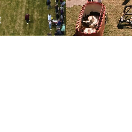
Wystawa sprzętu
rolniczego
Podczas AGRO SHOW odbędzie się wystawa sprzętu
rolniczego, która pozwala na zapoznanie się z
najnowszymi rozwiązaniami technologicznymi.
ROZWIŃ