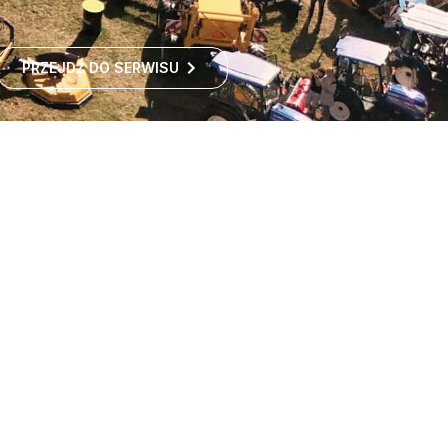
PRZEJDŹ DO SERWISU
Największe targi rolnicze
w Polsce
Największe targi rolnicze w Polsce przyciągają co roku
tysiące odwiedzających z kraju i zagranicy. To idealne
miejsce dla wszystkich zainteresowanych
ROZWIŃ