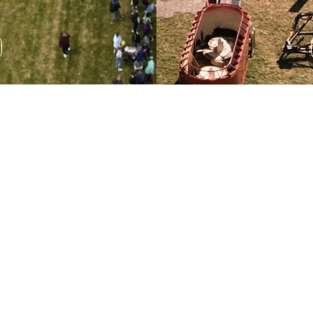
Wystawa sprzętu
rolniczego
Podczas AGRO SHOW odbędzie się wystawa sprzętu
rolniczego, która pozwala na zapoznanie się z
najnowszymi rozwiązaniami technologicznymi.
ROZWIŃ