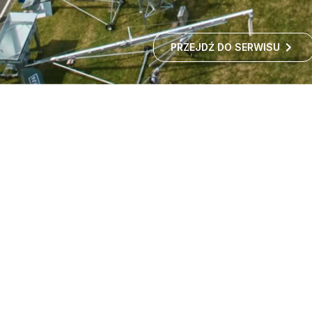
PRZEJDŹ DO SERWISU
Targi maszyn rolniczych -
wystawa rolnicza
Czy zastanawialiście się kiedyś, jak rozwija się polskie
rolnictwo i jakie nowości technologiczne
wprowadzane są w gospodarstwach?
ROZWIŃ