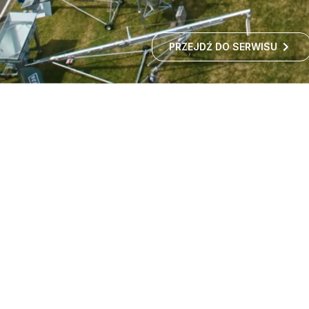
PRZEJDŹ DO SERWISU
Targi maszyn rolniczych -
wystawa rolnicza
Czy zastanawialiście się kiedyś, jak rozwija się polskie
rolnictwo i jakie nowości technologiczne
wprowadzane są w gospodarstwach?
ROZWIŃ