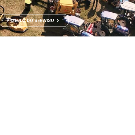
PRZEJDŹ DO SERWISU
Największe targi rolnicze
w Polsce
Największe targi rolnicze w Polsce przyciągają co roku
tysiące odwiedzających z kraju i zagranicy. To idealne
miejsce dla wszystkich zainteresowanych
ROZWIŃ