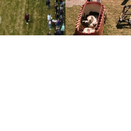
Wystawa sprzętu
rolniczego
Podczas AGRO SHOW odbędzie się wystawa sprzętu
rolniczego, która pozwala na zapoznanie się z
najnowszymi rozwiązaniami technologicznymi.
ROZWIŃ